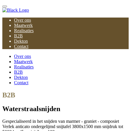
Over ons
Maatwerk
Realisaties
B2B
Dekton
Contact
Over ons
Maatwerk
Realisaties
B2B
Dekton
Contact
B2B
Waterstraalsnijden
Gespecialiseerd in het snijden van marmer - graniet - composiet
Verlek anticato ondergelijmd snijtafel 3800x1500 mm snijdruk tot