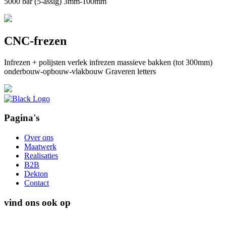
5000 bar (5-assig) 3mm-100mm
CNC-frezen
Infrezen + polijsten verlek infrezen massieve bakken (tot 300mm)
onderbouw-opbouw-vlakbouw Graveren letters
Pagina's
Over ons
Maatwerk
Realisaties
B2B
Dekton
Contact
vind ons ook op
CONTACTEER ONS